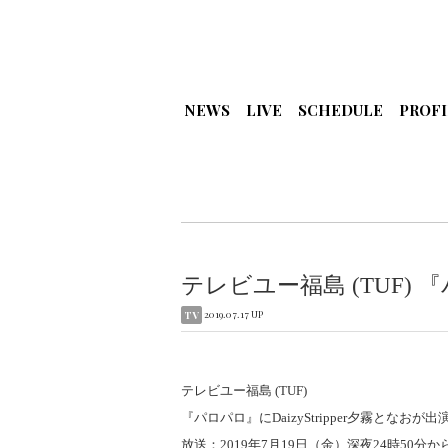
NEWS
LIVE
SCHEDULE
PROFI
テレビユー福島 (TUF) 『
2019.07.17 UP
TV
テレビユー福島 (TUF)
『パロパロ』にDaizyStripper夕霧となおが出
放送：2019年7月19日（金）深夜24時50分か