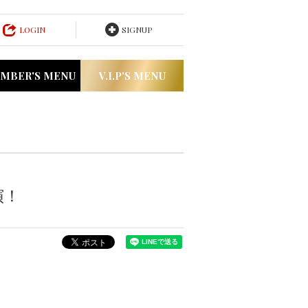
LOGIN
SIGNUP
MBER'S MENU
V.I.P'S MENU
演！