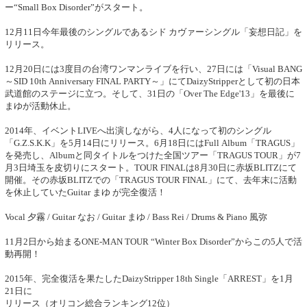
ー“Small Box Disorder”がスタート。
12月11日今年最後のシングルであるシド カヴァーシングル「妄想日記」を
リリース。
12月20日には3度目の台湾ワンマンライブを行い、27日には「Visual BANG
～SID 10th Anniversary FINAL PARTY～」にてDaizyStripperとして初の日本
武道館のステージに立つ。そして、31日の「Over The Edge'13」を最後に
まゆが活動休止。
2014年、イベントLIVEへ出演しながら、4人になって初のシングル
「G.Z.S.K.K」を5月14日にリリース。6月18日にはFull Album「TRAGUS」
を発売し、Albumと同タイトルをつけた全国ツアー「TRAGUS TOUR」が7
月3日埼玉を皮切りにスタート。TOUR FINALは8月30日に赤坂BLITZにて
開催。その赤坂BLITZでの「TRAGUS TOUR FINAL」にて、去年末に活動
を休止していたGuitar まゆ が完全復活！
Vocal 夕霧 / Guitar なお / Guitar まゆ / Bass Rei / Drums & Piano 風弥
11月2日から始まるONE-MAN TOUR “Winter Box Disorder”からこの5人で活
動再開！
2015年、完全復活を果たしたDaizyStripper 18th Single「ARREST」を1月
21日に
リリース（オリコン総合ランキング12位）