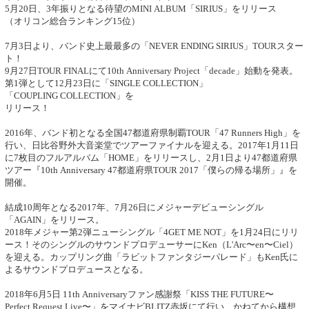
5月20日、3年振りとなる待望のMINI ALBUM「SIRIUS」をリリース
（オリコン総合ランキング15位）
7月3日より、バンド史上最最多の「NEVER ENDING SIRIUS」TOURスター
ト！
9月27日TOUR FINALにて10th Anniversary Project「decade」始動を発表。
第1弾として12月23日に「SINGLE COLLECTION」
「COUPLING COLLECTION」を
リリース！
2016年、バンド初となる全国47都道府県制覇TOUR「47 Runners High」を
行い、日比谷野外大音楽堂でツアーファイナルを迎える。2017年1月11日
に7枚目のフルアルバム「HOME」をリリースし、2月1日より47都道府県
ツアー『10th Anniversary 47都道府県TOUR 2017「僕らの帰る場所」』を
開催。
結成10周年となる2017年、7月26日にメジャーデビューシングル
「AGAIN」をリリース。
2018年メジャー第2弾ニューシングル「4GET ME NOT」を1月24日にリリ
ース！そのシングルのサウンドプロデューサーにKen（L'Arc〜en〜Ciel）
を迎える。カップリング曲「ラビットファンタジーパレード」もKen氏に
よるサウンドプロデュースとなる。
2018年6月5日 11th Anniversaryファン感謝祭「KISS THE FUTURE〜
Perfect Request Live〜」をマイナビBLITZ赤坂にて行い、かねてから構想