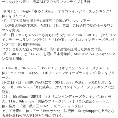
ージをひとつ登り、赤坂BLITZでのワンマンライブを決行。
3月3日に6th Single「春めく僕ら」（オリコンインディーズランキング3
位）をリリース。
4月、2度の追加公演を含む8都市10公演のワンマンツアー
「LOVE AFFAIR TOUR」を敢行。5月、東京・九段会館で初のホールワン
マンが実現。
8月11日ファンもメンバーも待ちに待ったFull Album「BIRTH」（オリコン
インディーズランキング6位）と「LOVE」（オリコンインディーズランキ
ング4位）を2枚同時発売。
ファンと歩んだ彼らの軌跡と、高い音楽性を証明した渾身の作品。
9月「BIRTH」と「LOVE」を冠に日本青年館、SHIBUYA-AXで2dayワンマ
ン公演を開催。
2011年6月、7th Single「KISS YOU」（オリコンインディーズチャート1
位）3rd Album「BLESS」（オリコンインディーズランキング1位）をリリ
ース。
8月21日（日）SHIBUYA‐AXにて「SIX BLESS」を決行、SOLD OUTとな
る。9月、8th Single「月に銃声」（オリコンインディーズランキング2位）
発売。
10月、4th Album「SIREN」（オリコンインディーズランキング1位）発
売。11月、9th Single「切望のフリージア」（オリコン総合チャート20
位）発売（「遊☆戯☆王ZEXAL」のエンディング曲）。
そして待望の主催ツアー「Extacy Strip」決行後、DaizyStripper史上初とな
る海外単独公演の第1弾を台湾にて行う。