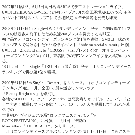
2007年3月結成。6月5日高田馬場AREAでデモストレーションライブ。
6月18日SHIBUYA O-WESTでの初ライブと8月の高田馬場AREAでの初主催
イベント“咲乱ストリップ” にて会場限定1stデモ音源を発売し即完。
2008年2月13日1st Single+DVD「ダンデライオン」発売。予約段階で1stプ
レスの規定数を終了したため急遽2ndプレスを発売するも即完。
初作品でオリコンインディーズランキング第1位を獲得。5月3日、味の素
スタジアムで開催されたhide追悼イベン ト「hide memorial summit」出演。
6月11日、2nd&3rd single「CROSS」（1stプレス）発売（オリコンインデ
ィーズランキング2位）9月、東名阪での初ワンマンライブを大成功に収め
る。
10月15日、4nd Single「TRUTH」（限定盤）発売。オリコンインディーズ
ランキングで再び第1位を獲得。
2009年6月3日5th Single「Dearest」をリリース。（オリコンインディーズ
ランキング3位）7月、全国8ヶ所を巡るワンマンツアー
「Beauty Brightness」を敢行し、
各地でSOLD OUT。ツアーファイナルは恵比寿リキッドルーム、バンドと
して大きく成長しファンを魅了した。10月、5万人を動員して行われた幕
張での
世界初の“ヴィジュアル系” ロックフェスティバル「V-
ROCK FESTIVAL’09」に出演。11月4日、待望の
Mini Album「THE BEAUTY」をリリース。
（オリコンインディーズアルバムランキング2位）12月13日、さらにステ