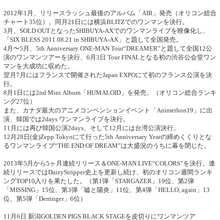
2012年1月、リリースラッシュ最後のアルバム「AIR」発売（オリコン総合
チャート35位）。同月21日には横浜BLITZでのワンマンを決行。
3月、SOLD OUTとなったSHIBUYA‐AXでのワンマンライブを映像化し、
「SIX BLESS 2011.08.21 in SHIBUYA-AX」と題して全国発売。
4月〜5月、5th Anniversary ONE-MAN Tour“DREAMER”と題して全国12公
演のワンマンツアーを決行、6月3日 Tour FINALとなる初の渋谷公会堂ワン
マンを大成功に収めた。
翌月7月にはフランスで開催されたJapan EXPOにて初のフランス公演を決
行。
8月1日には2nd Mini Album「HUMALOID」を発売。（オリコン総合ランキ
ング27位）
また、カナダ最大のアニメコンベンションイベント「Animethon19」に出
演、韓国では2days ワンマンライブを決行。
11月には再び韓国公演2days、そして12月には台湾公演決行。
12月28日(金)Zepp Tokyoにて行った5th Anniversary Yearの締めくくりとな
るワンマンライブ“THE END OF DREAM”は大盛況のうちに幕を閉じた。
2013年5月から5ヶ月連続リリース＆ONE-MAN LIVE“COLORS”を決行。連
続リリースではDaizyStripper史上を更新し続け、初のオリコン週間ランキ
ングTOP10入りを果たした。（第1弾「STARGAZER」19位、第2弾
「MISSING」15位、第3弾「嘘と陽炎」11位、第4弾「HELLO, again」13
位、第5弾「Derringer」6位）
11月6日 新潟GOLDEN PIGS BLACK STAGEを皮切りにワンマンツア