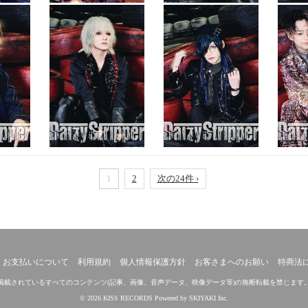
1
2
次の24件 ›
お支払いについて
利用規約
個人情報保護方針
お客さまへのお願い
特商法
掲載されているすべてのコンテンツ
(記事、画像、音声データ、映像データ等)の無断転載を禁じます
© 2026 KISS RECORDS Powered by
SKIYAKI Inc.