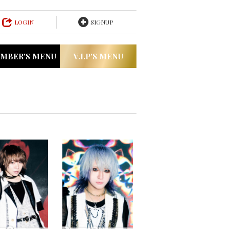
LOGIN
SIGNUP
MBER'S MENU
V.I.P'S MENU