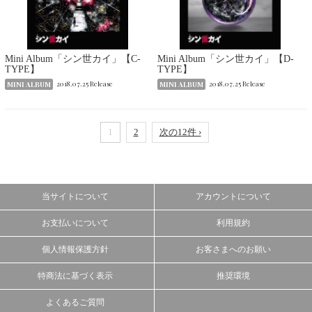
Mini Album「シン世カイ」【C-
Mini Album「シン世カイ」【D-
TYPE】
TYPE】
MINI ALBUM
2018.07.25 Release
MINI ALBUM
2018.07.25 Release
1
2
次の12件 ›
当サイトについて
アカウントについて
お支払いについて
利用規約
個人情報保護方針
お客さまへのお願い
特商法に基づく表示
推奨環境
よくあるご質問