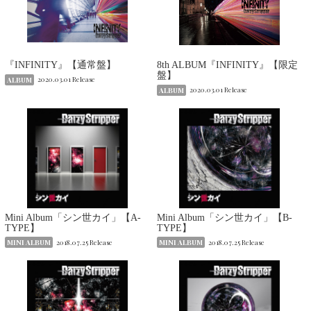
『INFINITY』【通常盤】
8th ALBUM『INFINITY』【限定
盤】
ALBUM
2020.03.01 Release
ALBUM
2020.03.01 Release
Mini Album「シン世カイ」【A-
Mini Album「シン世カイ」【B-
TYPE】
TYPE】
MINI ALBUM
2018.07.25 Release
MINI ALBUM
2018.07.25 Release