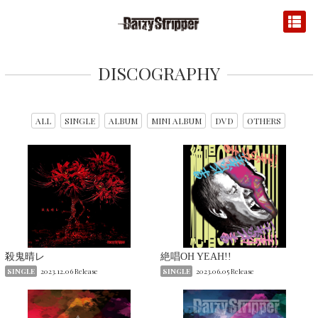
DISCOGRAPHY
ALL
SINGLE
ALBUM
MINI ALBUM
DVD
OTHERS
殺鬼晴レ
絶唱OH YEAH!!
SINGLE
2023.12.06 Release
SINGLE
2023.06.05 Release