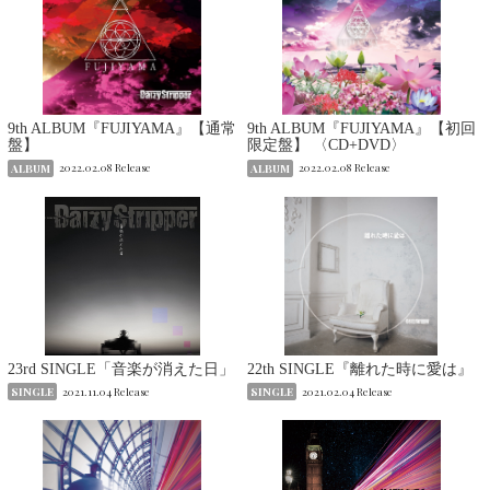
9th ALBUM『FUJIYAMA』【通常
9th ALBUM『FUJIYAMA』【初回
盤】
限定盤】 〈CD+DVD〉
ALBUM
2022.02.08 Release
ALBUM
2022.02.08 Release
23rd SINGLE「音楽が消えた日」
22th SINGLE『離れた時に愛は』
SINGLE
2021.11.04 Release
SINGLE
2021.02.04 Release