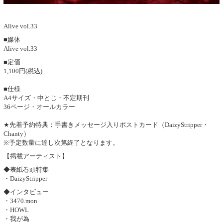
Alive vol.33
■媒体
Alive vol.33
■定価
1,100円(税込)
■仕様
A4サイズ・中とじ・不定期刊
36ページ・オールカラー
★先着予約特典：手書きメッセージ入りポストカード（DaizyStripper・
Chanty）
※予定数量に達し次第終了となります。
【掲載アーティスト】
◆表紙巻頭特集
・DaizyStripper
◆インタビュー
・3470.mon
・HOWL
・我が為