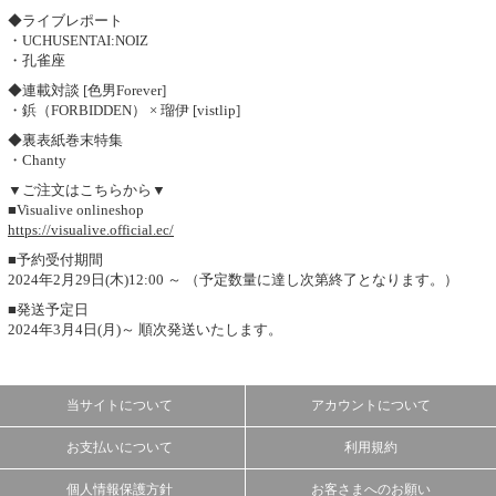
◆ライブレポート
・UCHUSENTAI:NOIZ
・孔雀座
◆連載対談 [色男Forever]
・鋲（FORBIDDEN） × 瑠伊 [vistlip]
◆裏表紙巻末特集
・Chanty
▼ご注文はこちらから▼
■Visualive onlineshop
https://visualive.official.ec/
■予約受付期間
2024年2月29日(木)12:00 ～ （予定数量に達し次第終了となります。）
■発送予定日
2024年3月4日(月)～ 順次発送いたします。
当サイトについて
アカウントについて
お支払いについて
利用規約
個人情報保護方針
お客さまへのお願い