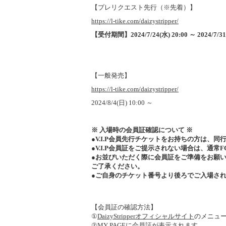
【プレリクエスト先行（※先着）】
https://l-tike.com/daizystripper/
【受付期間】2024/7/24(水) 20:00 ～ 2024/7/31(
【一般発売】
https://l-tike.com/daizystripper/
2024/8/4(日) 10:00 ～
※ 入場時の会員証確認について ※
●V.I.P会員先行チケットをお持ちの方は、
●V.I.P会員証をご提示されない場合は、通
●お並びいただく際に会員証をご準備をお願
ご了承ください。
●ご自身のチケット番号より後ろでご入場さ
【会員証の確認方法】
①
DaizyStripperオフィシャルサイト
のメニュ
②MY PAGEに会員証が表示されます。