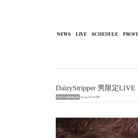
NEWS
LIVE
SCHEDULE
PROFI
DaizyStripper 男限
2024.06.05 UP
LIVE ONEMAN