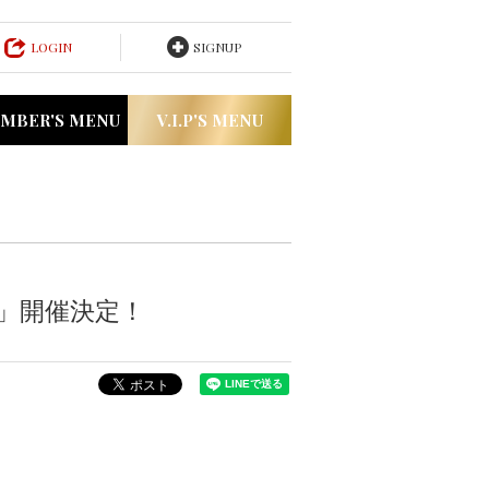
LOGIN
SIGNUP
MBER'S MENU
V.I.P'S MENU
GHT」開催決定！