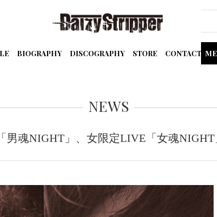
LE
BIOGRAPHY
DISCOGRAPHY
STORE
CONTACT
ME
NEWS
定LIVE「男魂NIGHT」、女限定LIVE「女魂NI