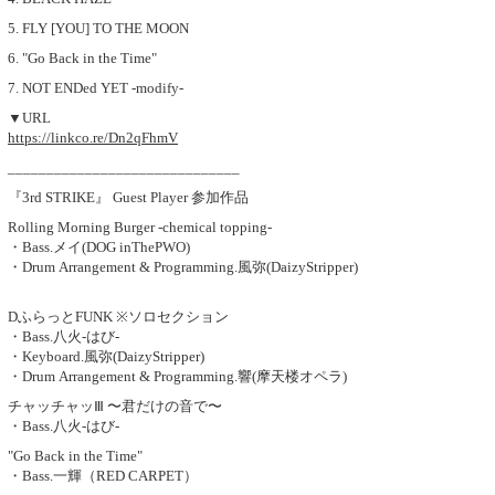
5. FLY [YOU] TO THE MOON
6. "Go Back in the Time"
7. NOT ENDed YET -modify-
▼URL
https://linkco.re/Dn2qFhmV
______________________________
『3rd STRIKE』 Guest Player 参加作品
Rolling Morning Burger -chemical topping-
・Bass.メイ(DOG inThePWO)
・Drum Arrangement & Programming.風弥(DaizyStripper)
DふらっとFUNK ※ソロセクション
・Bass.八火-はび-
・Keyboard.風弥(DaizyStripper)
・Drum Arrangement & Programming.響(摩天楼オペラ)
チャッチャッⅢ 〜君だけの音で〜
・Bass.八火-はび-
"Go Back in the Time"
・Bass.一輝（RED CARPET）