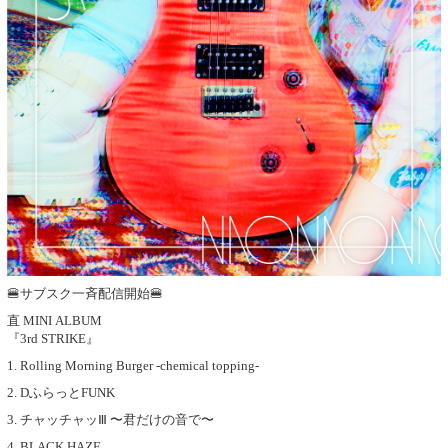
🍔サブスク一斉配信開始🍔
直 MINI ALBUM
『3rd STRIKE』
1. Rolling Morning Burger -chemical topping-
2. DふらっとFUNK
3. チャッチャッⅢ 〜君だけの音で〜
4. BLACK HAZE