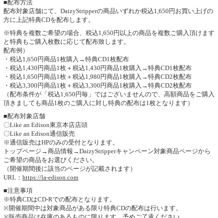
■配布方法
配布対象店舗にて、DaizyStripperの商品いずれか税込1,650円お買い上げの
方に上記特典CDを配布します。
※特典を複数ご希望の場合、税込1,650円以上の商品を複数ご購入頂けます
と特典もご購入枚数に応じて配布致します。
配布例）
・税込1,650円商品1枚購入→特典CD1枚配布
・税込1,430円商品1枚＋税込1,430円商品1枚購入→特典CD1枚配布
・税込1,650円商品1枚＋税込1,980円商品1枚購入→特典CD2枚配布
・税込3,300円商品1枚＋税込3,300円商品1枚購入→特典CD2枚配布
（配布条件が「税込1,650円毎」ではございませんので、高額商品をご購入
頂きましても商品1枚のご購入に対し特典の配布は1枚となります）
■配布対象店舗
〇Like an Edison東京本店店頭
〇Like an Edison通信販売
※通信販売はHPのみの受付となります。
トップページ→商品情報→DaizyStripperキャンペーン対象商品ページから
ご希望の商品をお選びください。
（開催期間後に該当のページが記載されます）
URL：
https://la-edison.com
■注意事項
※特典CDはCD-Rでの配布となります。
※開催期間中は対象商品がある限り特典CDの配布は行います。
※販売商品は在庫のあるものに限ります。予めご了承ください。