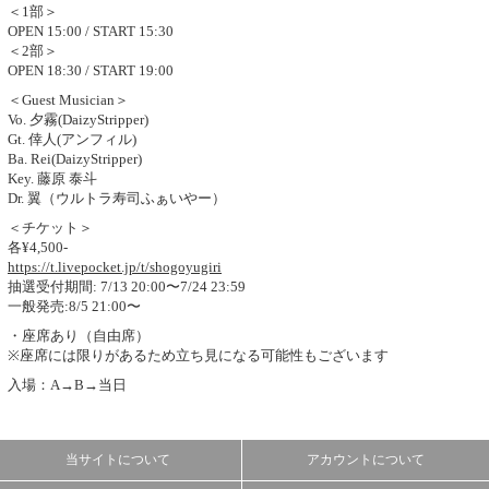
＜1部＞
OPEN 15:00 / START 15:30
＜2部＞
OPEN 18:30 / START 19:00
＜Guest Musician＞
Vo. 夕霧(DaizyStripper)
Gt. 倖人(アンフィル)
Ba. Rei(DaizyStripper)
Key. 藤原 泰斗
Dr. 翼（ウルトラ寿司ふぁいやー）
＜チケット＞
各¥4,500-
https://t.livepocket.jp/t/shogoyugiri
抽選受付期間: 7/13 20:00〜7/24 23:59
一般発売:8/5 21:00〜
・座席あり（自由席）
※座席には限りがあるため立ち見になる可能性もございます
入場：A→B→当日
当サイトについて
アカウントについて