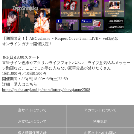
【期間限定！】ABCvsJanne ～Respect Cover 2man LIVE～ vol2記念
オンラインガチャ開催決定！
8/3(日)18:00スタート
直筆サイン色紙やアクリルライブフォトパネル、ライブ意気込みメッセー
ジ動画など、ここでしか手に入らない豪華賞品が盛りだくさん
1回1,000円／10回9,500円
開催期間：8/3(日)18:00〜8/9(土)23:59
詳細・購入はこちら
https://gacha.anyland.jp/store/lottery/abcvsjanne2508
当サイトについて
アカウントについて
お支払いについて
利用規約
個人情報保護方針
お客さまへのお願い