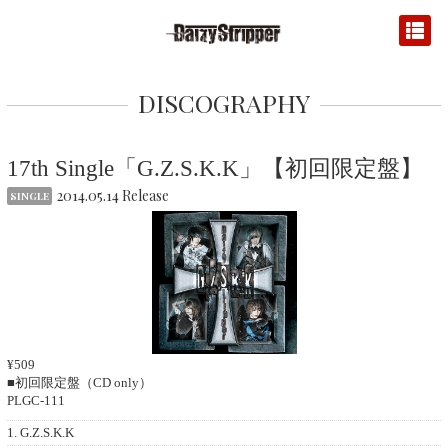
DISCOGRAPHY
17th Single「G.Z.S.K.K」【初回限定盤】
2014.05.14 Release
SINGLE
¥509
■初回限定盤（CD only）
PLGC-111
1. G.Z.S.K.K