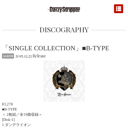
DISCOGRAPHY
「SINGLE COLLECTION」■B-TYPE
2015.12.23 Release
ALBUM
¥3,278
■B-TYPE
＜ 2枚組／全19曲収録＞
[Disk-1]
1.ダンデライオン