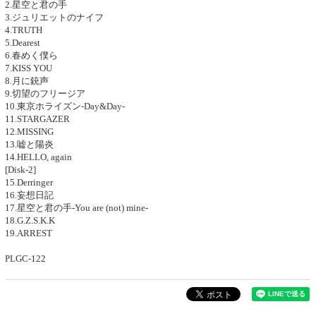
2.星空と君の手
3.ジュリエットのナイフ
4.TRUTH
5.Dearest
6.春めく僕ら
7.KISS YOU
8.月に銃声
9.切望のフリージア
10.東京ホライズン-Day&Day-
11.STARGAZER
12.MISSING
13.嘘と陽炎
14.HELLO, again
[Disk-2]
15.Derringer
16.妄想日記
17.星空と君の手-You are (not) mine-
18.G.Z.S.K.K
19.ARREST
PLGC-122