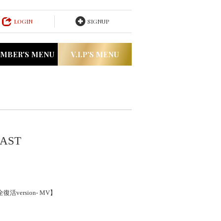
LOGIN
SIGNUP
MBER'S MENU
V.I.P'S MENU
EAST
活version- MV】