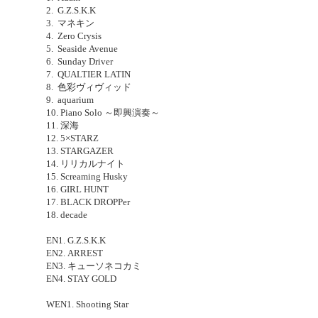
2. G.Z.S.K.K
3. マネキン
4. Zero Crysis
5. Seaside Avenue
6. Sunday Driver
7. QUALTIER LATIN
8. 色彩ヴィヴィッド
9. aquarium
10. Piano Solo ～即興演奏～
11. 深海
12. 5×STARZ
13. STARGAZER
14. リリカルナイト
15. Screaming Husky
16. GIRL HUNT
17. BLACK DROPPer
18. decade
EN1. G.Z.S.K.K
EN2. ARREST
EN3. キューソネコカミ
EN4. STAY GOLD
WEN1. Shooting Star