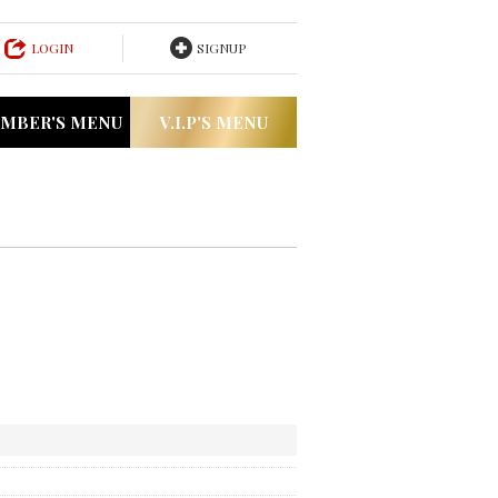
LOGIN
SIGNUP
MBER'S MENU
V.I.P'S MENU