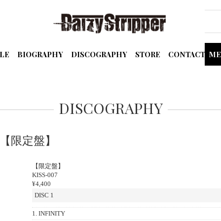
LE
BIOGRAPHY
DISCOGRAPHY
STORE
CONTACT
ME
DISCOGRAPHY
TY』【限定盤】
【限定盤】
KISS-007
¥4,400
DISC 1
1. INFINITY