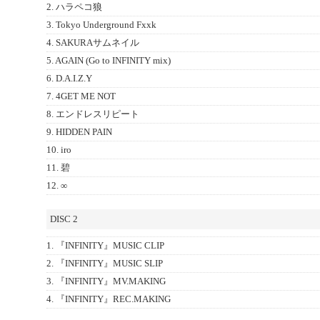
2. ハラペコ狼
3. Tokyo Underground Fxxk
4. SAKURAサムネイル
5. AGAIN (Go to INFINITY mix)
6. D.A.I.Z.Y
7. 4GET ME NOT
8. エンドレスリピート
9. HIDDEN PAIN
10. iro
11. 碧
12. ∞
DISC 2
1. 『INFINITY』MUSIC CLIP
2. 『INFINITY』MUSIC SLIP
3. 『INFINITY』MV.MAKING
4. 『INFINITY』REC.MAKING