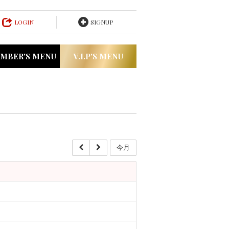
LOGIN
SIGNUP
MBER'S MENU
V.I.P'S MENU
今月