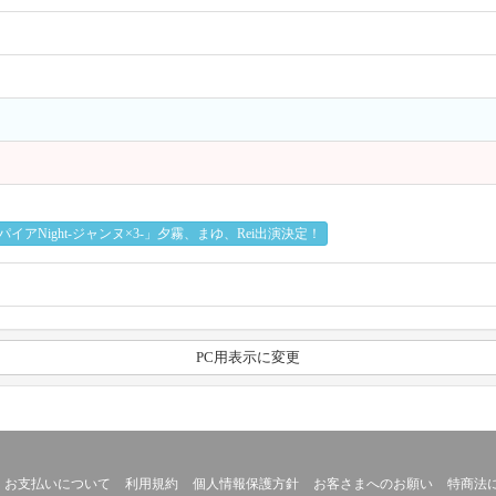
アNight-ジャンヌ×3-」夕霧、まゆ、Rei出演決定！
PC用表示に変更
お支払いについて
利用規約
個人情報保護方針
お客さまへのお願い
特商法