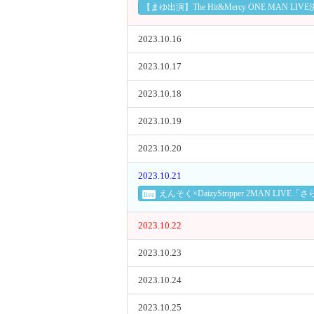
【まゆ出演】The Hit&Mercy ONE MAN LIV
2023.10.16
2023.10.17
2023.10.18
2023.10.19
2023.10.20
2023.10.21
えんそく×DaizyStripper 2MAN LIVE
live
2023.10.22
2023.10.23
2023.10.24
2023.10.25