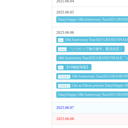
2025.06.04
2025.06.05
DaizyStripper 18th Anniversary Tou
2025.06.06
18th Anniversary Tour2025 G
live
「いつだって旅の途中」配信決定！
release
18th Anniversary Tour2025 GRA
【6/6物販情報】
live
18th Anniversary Tour
OTHERS
Like an Edison presents Daiz
OTHERS
DaizyStripper 18th Anniversary 
2025.06.07
2025.06.08