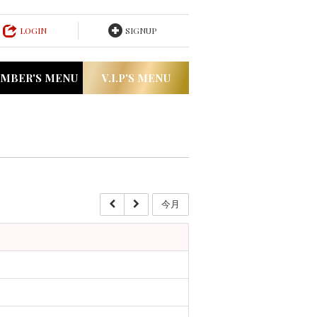
LOGIN
SIGNUP
MBER'S MENU
V.I.P'S MENU
今月