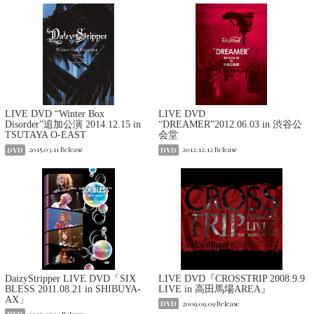
LIVE DVD “Winter Box
LIVE DVD
Disorder”追加公演 2014.12.15 in
“DREAMER”2012.06.03 in 渋谷公
TSUTAYA O-EAST
会堂
DVD
2015.03.11 Release
DVD
2012.12.12 Release
DaizyStripper LIVE DVD「SIX
LIVE DVD『CROSSTRIP 2008.9.9
BLESS 2011.08.21 in SHIBUYA-
LIVE in 高田馬場AREA』
AX」
DVD
2009.09.09 Release