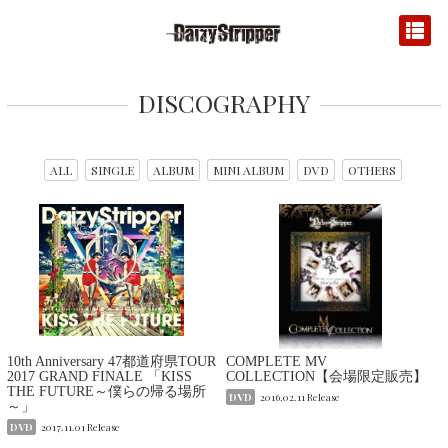
DISCOGRAPHY
ALL
SINGLE
ALBUM
MINI ALBUM
DVD
OTHERS
10th Anniversary 47都道府県TOUR
COMPLETE MV
2017 GRAND FINALE 「KISS
COLLECTION【会場限定販売】
THE FUTURE～僕らの帰る場所
DVD
2016.02.11 Release
～」
DVD
2017.11.01 Release