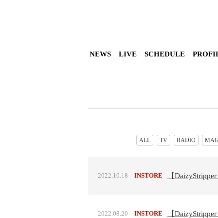
NEWS
LIVE
SCHEDULE
PROFI
ALL
TV
RADIO
MAG
2022.10.18
INSTORE
【DaizyStri
2022.08.20
INSTORE
【DaizyStr