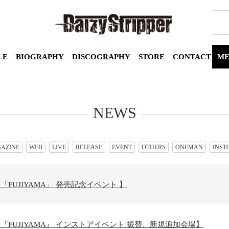
LE
BIOGRAPHY
DISCOGRAPHY
STORE
CONTACT
ME
NEWS
AZINE
WEB
LIVE
RELEASE
EVENT
OTHERS
ONEMAN
INST
pper 「FUJIYAMA」 発売記念イベント 】
ipper 『FUJIYAMA』 インストアイベント 振替、新規追加会場】