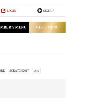
LOGIN
SIGNUP
MBER'S MENU
V.I.P'S MENU
ORE
SCRATCH2017
まゆ