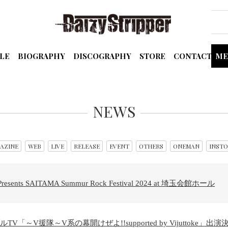
LE
BIOGRAPHY
DISCOGRAPHY
STORE
CONTACT
ME
NEWS
AZINE
WEB
LIVE
RELEASE
EVENT
OTHERS
ONEMAN
INSTO
sents SAITAMA Summur Rock Festival 2024 at 埼玉会館ホール
「～V援隊～V系の幕開けぜよ!!supported by Vijuttoke」出演