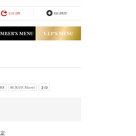
LOGIN
SIGNUP
MBER'S MENU
V.I.P'S MENU
RE
SCRATCH2017
まゆ
決定