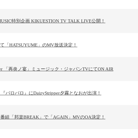
USIC特別企画 KIKUESTION TV TALK LIVE公開！
sic」にて「HATSUYUME」のMV放送決定！
ripper 「再炎ノ宴」ミュージック・ジャパンTVにてON AIR
 『パロパロ』にDaizyStripper夕霧となおが出演！
送番組「邦楽BREAK」で「AGAIN」MVのOA決定！