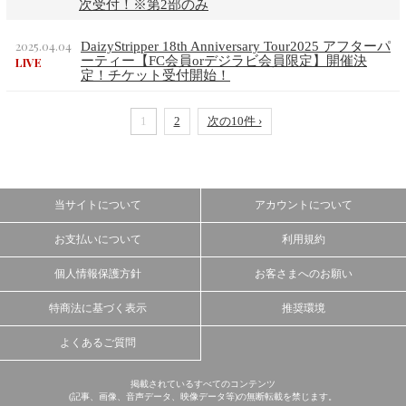
次受付！※第2部のみ
2025.04.04
DaizyStripper 18th Anniversary Tour2025 アフターパ
ーティー【FC会員orデジラビ会員限定】開催決
LIVE
定！チケット受付開始！
1
2
次の10件 ›
当サイトについて
アカウントについて
お支払いについて
利用規約
個人情報保護方針
お客さまへのお願い
特商法に基づく表示
推奨環境
よくあるご質問
掲載されているすべてのコンテンツ
(記事、画像、音声データ、映像データ等)の無断転載を禁じます。