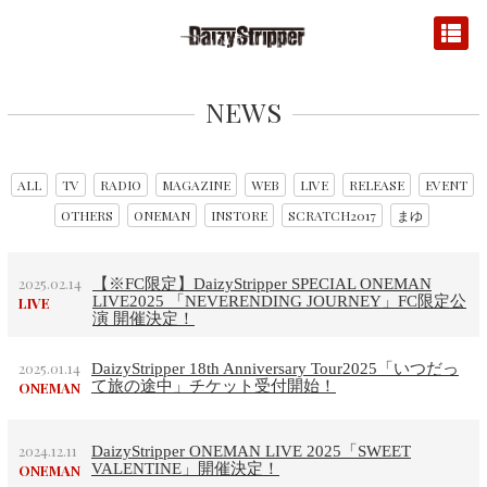
NEWS
ALL
TV
RADIO
MAGAZINE
WEB
LIVE
RELEASE
EVENT
OTHERS
ONEMAN
INSTORE
SCRATCH2017
まゆ
2025.02.14
【※FC限定】DaizyStripper SPECIAL ONEMAN
LIVE2025 「NEVERENDING JOURNEY」FC限定公
LIVE
演 開催決定！
2025.01.14
DaizyStripper 18th Anniversary Tour2025「いつだっ
て旅の途中」チケット受付開始！
ONEMAN
2024.12.11
DaizyStripper ONEMAN LIVE 2025「SWEET
VALENTINE」開催決定！
ONEMAN