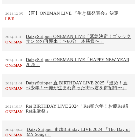
2024.12.05
【直】ONEMAN LIVE 『生き様発表会』決定
LIVE
2024.11.11
DaizyStripper ONEMAN LIVE「緊急決定！ゴシック
サンタの再襲来！〜60分一本勝負〜」
ONEMAN
2024.11.01
DaizyStripper ONEMAN LIVE「HAPPY NEW YEAR
2025」
ONEMAN
2024.11.01
DaizyStripper 直 BIRTHDAY LIVE 2025「進め！直
べ少年！〜俺が生まれ育った街へ君を御招待〜」
ONEMAN
2024.10.15
Rei BIRTHDAY LIVE 2024「Rei和六年！お疲Rei様
Rei生誕祭」
ONEMAN
2024.09.25
DaizyStripper まゆBirthday LIVE 2024 「The Day of
MY Songs」
ONEMAN